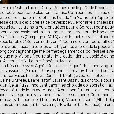
alo, c’est en fac de Droit à Rennes que le goût de l’expression
et de la beaucoup plus tumultueuse Cathleen Leslie, issue du l
L'approche émotionnelle et sensitive de "La Méthode" m’appor
sse depuis d'explorer et de développer. J’enchaîne alors les peti
 postal sur les trains la nuit, enquêtes pour la Sofres…) pour p
vers la professionnalisation. Laquelle arrivera pour de bon ave
ès Desfosses (Compagnie ACTA) avec laquelle je vais collabo
ous la table", "Souvenirs d’avenir", "Comme le vent qui souffle",
ns artistiques, culturelles et citoyennes auprès de la population 
 long compagnonnage me permet également de co-réaliser ave
que moi y’a pas !", qui relate l’implication dans la société de 
 l’Assemblée Nationale l’année suivante.
tion très riche avec Agnès Desfosses, j’ai joué dans une vingta
eurs classiques (Molière, Shakespeare, Tchekhov, Brecht...) que 
n, Léa Fazer, Elsa Solal, Carole Thibaut…) avec les metteur.e.s
line Brunelle, Liliane Nataf, Laurent Bazin… qui ont tous pour s
 un "détail" très important dans mes choix de collaboration, au ri
vie d’être de leurs aventures ! À quoi bon être artiste si c’est po
couer, faire grandir, voilà ce qui m’anime sur scène. Outre mon pa
écran dans "Hippocrate" (Thomas Lilti), "Adieu les cons" (Albert Dup
s pas çi, fais pas ça" (J. Navarro), "Profilage" (J. Despaux) ou en