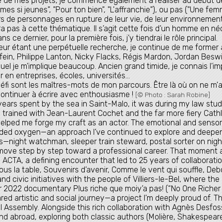
le de mes projets, je commence également à réaliser au début 
es si jeunes", "Pour ton bien", "L'affranchie"), ou pas ("Une fem
ours de personnages en rupture de leur vie, de leur environneme
ra pas à cette thématique. Il s’agit cette fois d’un homme en né
ce dernier, pour la première fois, j’y tiendrai le rôle principal.
teur étant une perpétuelle recherche, je continue de me forme
in, Philippe Lanton, Nicky Flacks, Régis Mardon, Jordan Beswic
l je m’implique beaucoup. Ancien grand timide, je connais l’imp
er en entreprises, écoles, universités…
et défi sont les maîtres-mots de mon parcours. Être là où on ne m
continuer à écrire avec enthousiasme !
[© Photo : Sarah Robine]
ears spent by the sea in Saint-Malo, it was during my law stud
I trained with Jean-Laurent Cochet and the far more fiery Cathl
helped me forge my craft as an actor. The emotional and sens
ed oxygen—an approach I’ve continued to explore and deepen 
jobs—night watchman, sleeper train steward, postal sorter on nigh
ove step by step toward a professional career. That moment a
CTA, a defining encounter that led to 25 years of collaborati
s la table, Souvenirs d’avenir, Comme le vent qui souffle, Debou
 and civic initiatives with the people of Villiers-le-Bel, where t
ur 2022 documentary Plus riche que moiy’a pas! (“No One Riche
ared artistic and social journey—a project I’m deeply proud of. Th
 Assembly. Alongside this rich collaboration with Agnès Desfos
d abroad, exploring both classic authors (Molière, Shakespeare