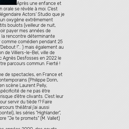
Après une enfance et
 orale se révèle à moi. C’est
égendaire Actors' Studio que je
te un oxygène extrêmement
ts boulots (veilleur de nuit,
ouvoir payer mes années de
c la rencontre déterminante
rer comme comédien pendant 25
 "Debout !"… ) mais également au
de Villiers-le-Bel, ville de
c Agnès Desfosses en 2022 le
notre parcours commun. Fierté !
ine de spectacles, en France et
contemporains (Philippe Dorin,
 en scène Laurent Pelly,
pécificité de ne pas être
sque d’être clivants. C’est leur
ur servir du tiède !? Faire
rcours théâtral j’ai aussi
ontel), les séries "Highlander",
core "Je te promets" (M. Vallet)