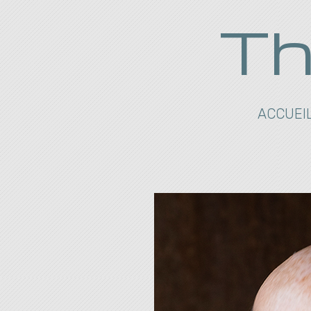
Th
ACCUEI