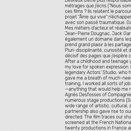
Désireux d’être plus responsab
métrages que j’écris ("Nous somm
ces films ? Ils relatent le parc
projet "Âme qui vive" n’échappe
avec son passé traumatique. Dans 
Mes métiers d’acteur et réalisa
Jean-Pierre Dougnac, Jack Garfe
également un domaine dans leque
prend grand plaisir à les partag
Pluri-disciplinarité, curiosité 
décisif des pages que j’espère 
After a childhood and teenage y
my love for spoken expression. 
legendary Actors’ Studio, who 
gave me a breath of much-need
training, I worked all sorts of 
—anything that would help me m
Agnès Desfosses of Compagnie A
numerous stage productions (Sou
wide range of artistic, cultural,
partnership also gave rise to o
directed. The film traces our sh
screened at the French National
twenty productions in France an