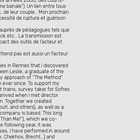
des années 2000, des courts-
me banale"). Un lien entre tous
nt, de leur couple… Mon prochain
cessité de rupture et guérison
r auprès de pédagogues tels que
k etc... La transmission est
act des outils de l’acteur et
'attend pas est aussi un facteur
ies in Rennes that I discovered
een Leslie, a graduate of the
ory approach of “The Method”
ever since. To support my
t trains, survey taker for Sofres
rrived when I met director
on. Together we created
t!, and others), as well as a
he company is based. This long
r Than Me!”), which we co-
e following year, it was
ses, I have performed in around
, Chekhov, Brecht...) and