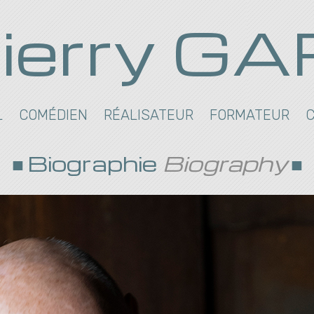
ierry G
L
COMÉDIEN
RÉALISATEUR
FORMATEUR
Biographie
Biography