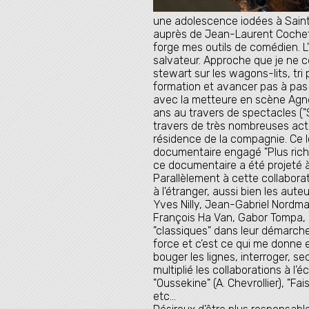
une adolescence iodées à Saint-M
auprès de Jean-Laurent Cochet 
forge mes outils de comédien. 
salvateur. Approche que je ne ce
stewart sur les wagons-lits, tri
formation et avancer pas à pas 
avec la metteure en scène Agn
ans au travers de spectacles ("S
travers de très nombreuses actio
résidence de la compagnie. Ce
documentaire engagé "Plus riche 
ce documentaire a été projeté à
Parallèlement à cette collabora
à l'étranger, aussi bien les aut
Yves Nilly, Jean-Gabriel Nordman
François Ha Van, Gabor Tompa, Cé
"classiques" dans leur démarche,
force et c’est ce qui me donne en
bouger les lignes, interroger, se
multiplié les collaborations à l’
"Oussekine" (A. Chevrollier), "Fai
etc...